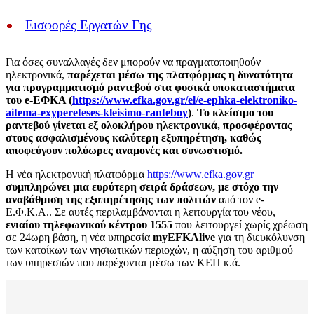
Εισφορές Εργατών Γης
Για όσες συναλλαγές δεν μπορούν να πραγματοποιηθούν
ηλεκτρονικά,
παρέχεται μέσω της πλατφόρμας η δυνατότητα
για προγραμματισμό ραντεβού στα φυσικά υποκαταστήματα
του
e
-ΕΦΚΑ (
https://www.efka.gov.gr/el/e-ephka-elektroniko-
aitema-exypereteses-kleisimo-ranteboy
)
.
Το κλείσιμο του
ραντεβού γίνεται εξ ολοκλήρου ηλεκτρονικά, προσφέροντας
στους ασφαλισμένους καλύτερη εξυπηρέτηση, καθώς
αποφεύγουν πολύωρες αναμονές και συνωστισμό.
Η νέα ηλεκτρονική πλατφόρμα
https://www.efka.gov.gr
συμπληρώνει μια ευρύτερη σειρά δράσεων, με στόχο την
αναβάθμιση της εξυπηρέτησης των πολιτών
από τον e-
Ε.Φ.Κ.Α.. Σε αυτές περιλαμβάνονται η λειτουργία του νέου,
ενιαίου τηλεφωνικού κέντρου 1555
που λειτουργεί χωρίς χρέωση
σε 24ωρη βάση, η νέα υπηρεσία
myEFKAlive
για τη διευκόλυνση
των κατοίκων των νησιωτικών περιοχών, η αύξηση του αριθμού
των υπηρεσιών που παρέχονται μέσω των ΚΕΠ κ.ά.