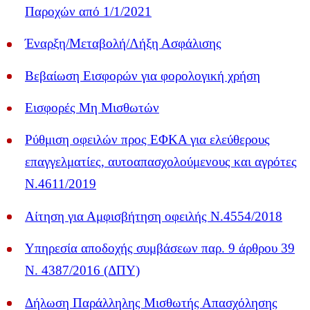
Παροχών από 1/1/2021
Έναρξη/Μεταβολή/Λήξη Ασφάλισης
Βεβαίωση Εισφορών για φορολογική χρήση
Εισφορές Μη Μισθωτών
Ρύθμιση οφειλών προς ΕΦΚΑ για ελεύθερους
επαγγελματίες, αυτοαπασχολούμενους και αγρότες
Ν.4611/2019
Αίτηση για Αμφισβήτηση οφειλής Ν.4554/2018
Υπηρεσία αποδοχής συμβάσεων παρ. 9 άρθρου 39
Ν. 4387/2016 (ΔΠΥ)
Δήλωση Παράλληλης Μισθωτής Απασχόλησης