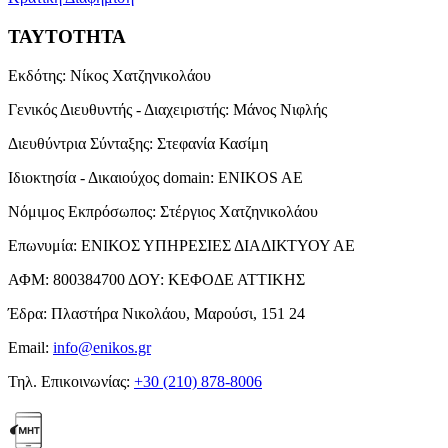
ΤΑΥΤΟΤΗΤΑ
Εκδότης:
Νίκος Χατζηνικολάου
Γενικός Διευθυντής - Διαχειριστής:
Μάνος Νιφλής
Διευθύντρια Σύνταξης:
Στεφανία Κασίμη
Ιδιοκτησία - Δικαιούχος domain:
ENIKOS AE
Νόμιμος Εκπρόσωπος:
Στέργιος Χατζηνικολάου
Επωνυμία:
ΕΝΙΚΟΣ ΥΠΗΡΕΣΙΕΣ ΔΙΑΔΙΚΤΥΟΥ ΑΕ
ΑΦΜ:
800384700
ΔΟΥ:
ΚΕΦΟΔΕ ΑΤΤΙΚΗΣ
Έδρα:
Πλαστήρα Νικολάου, Μαρούσι, 151 24
Email:
info@enikos.gr
Τηλ. Επικοινωνίας:
+30 (210) 878-8006