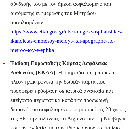
σύνδεσής του με τον άμεσα ασφαλισμένο και
αυτόματης ενημέρωσης του Μητρώου
ασφαλισμένων.
https://www.efka.gov.gr/el/choregese-asphalistikes-
ikanotetas-emmesoy-meloys-kai-apographe-sto-
metroo-toy-e-ephka
Έκδοση Ευρωπαϊκής Κάρτας Ασφάλειας
Ασθενείας (ΕΚΑΑ).
Η υπηρεσία αυτή παρέχει
πλέον ηλεκτρονικά την δωρεάν κάρτα που
προσφέρει πρόσβαση σε ιατρικά αναγκαία και
επείγοντα περιστατικά κατά την προσωρινή
διαμονή του ασφαλισμένου σε μια από τις 28 χώρες
της ΕΕ, την Ισλανδία, το Λιχτενστάιν, τη Νορβηγία
και την Ελβετία, με τους ίδιους όρους και το ίδιο