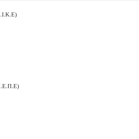
.Ι.Κ.Ε)
.Ε.Π.Ε)