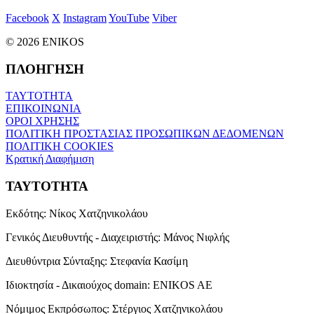
Facebook
X
Instagram
YouTube
Viber
© 2026 ENIKOS
ΠΛΟΗΓΗΣΗ
ΤΑΥΤΟΤΗΤΑ
ΕΠΙΚΟΙΝΩΝΙΑ
ΟΡΟΙ ΧΡΗΣΗΣ
ΠΟΛΙΤΙΚΗ ΠΡΟΣΤΑΣΙΑΣ ΠΡΟΣΩΠΙΚΩΝ ΔΕΔΟΜΕΝΩΝ
ΠΟΛΙΤΙΚΗ COOKIES
Κρατική Διαφήμιση
ΤΑΥΤΟΤΗΤΑ
Εκδότης:
Νίκος Χατζηνικολάου
Γενικός Διευθυντής - Διαχειριστής:
Μάνος Νιφλής
Διευθύντρια Σύνταξης:
Στεφανία Κασίμη
Ιδιοκτησία - Δικαιούχος domain:
ENIKOS AE
Νόμιμος Εκπρόσωπος:
Στέργιος Χατζηνικολάου