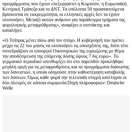
προγράμματος που έχουν επεξεργαστεί η Κομισιόν, η Ευρωπαϊκή
Κεντρική Τράπεζα και το ΔΝΤ. Τα υπόλοιπα 50 προαπαιτούμενα
βρίσκονται σε εκκρεμμότητα, οι ελληνικές αρχές δεν τα έχουν
υλοποιήσει. Μεταξύ αυτών ανήκουν για παράδειγμα τμήματα της
φορολογικής μεταρρύθμισης», αναφέρει ο συντάκτης και
καταλήγει:
«Ο Τσίπρας μένει πίσω από τον στόχο. Η κυβέρνησή του πρέπει
μέχρι τις 22 του μηνός να υλοποιήσει τις υποσχέσεις της, διότι τότε
συνεδριάζουν οι υπουργοί Οικονομικών της ευρωζώνης με θέμα
την αποδέσμευση της επόμενης δόσης ύψους 7 δις ευρώ». Το
γερμανικό περιοδικό υπενθυμίζει ότι στο παρελθόν προκλήθηκε
μεγάλη οργή για τις μεταρρυθμίσεις και τα προγράμματα διάσωσης
των δανειστών, η οποία οδηγούσε στην καθυστέρηση καταβολής
των δόσεων. Όμως κάθε φορά την τελευταία στιγμή κατέληγαν οι
δύο πλευρές σε κάποια συμφωνία.Πηγή πληροφοριών: Deutsche
Welle