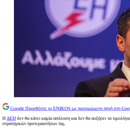
Google
Προσθέστε το ENIKOS ως προτιμώμενη πηγή στη Goo
Η
ΔΕΗ
δεν θα κάνει καμία απόλυση και δεν θα αυξήσει τα τιμολόγ
στρατηγικών προτεραιοτήτων της.