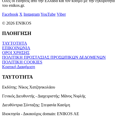
Όλες οι ειδήσεις από την Ελλάδα και τον κόσμο με την εγκυρότητα
του enikos.gr.
Facebook
X
Instagram
YouTube
Viber
© 2026 ENIKOS
ΠΛΟΗΓΗΣΗ
ΤΑΥΤΟΤΗΤΑ
ΕΠΙΚΟΙΝΩΝΙΑ
ΟΡΟΙ ΧΡΗΣΗΣ
ΠΟΛΙΤΙΚΗ ΠΡΟΣΤΑΣΙΑΣ ΠΡΟΣΩΠΙΚΩΝ ΔΕΔΟΜΕΝΩΝ
ΠΟΛΙΤΙΚΗ COOKIES
Κρατική Διαφήμιση
ΤΑΥΤΟΤΗΤΑ
Εκδότης:
Νίκος Χατζηνικολάου
Γενικός Διευθυντής - Διαχειριστής:
Μάνος Νιφλής
Διευθύντρια Σύνταξης:
Στεφανία Κασίμη
Ιδιοκτησία - Δικαιούχος domain:
ENIKOS AE