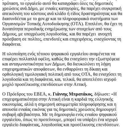
πρόταση, το εργαλείο αυτό θα καταγράφει όλες τις δημοτικές
χρεώσεις ανά Δήμο, με ενιαίες κατηγορίες, θα παρέχει συγκριτική
απεικόνιση του κόστους ανά κλάδο ή είδος δραστηριότητας και θα
διασυνδέεται με το gov.gr και τα πληροφοριακά συστήματα των
Οργανισμών Τοπικής Αυτοδιοίκησης (ΟΤΑ). Επιπλέον, θα έχει τη
δυνατότητα περιοδικής ενημέρωσης των στοιχείων από τους
Δήμους, με υποχρέωση λογοδοσίας, και θα παρέχει ανοιχτή
πρόσβαση σε πολίτες, επενδυτές και επιχειρήσεις, ενισχύοντας τη
διαφάνεια.
Η υλοποίηση ενός τέτοιου ψηφιακού εργαλείου αναμένεται να
επιφέρει πολλαπλά οφέλη, καθώς θα ενισχύσει την εξωστρέφεια
και ανταγωνιστικότητα των Δήμων, θα διευκολύνει τη λήψη
επιχειρηματικών αποφάσεων, θα ενθαρρύνει τη δίκαιη και
ορθολογική τιμολογιακή πολιτική από τους ΟΤΑ, θα ενισχύσει τη
λογοδοσία και τη διαφάνεια, και, τελικά, θα αποτελέσει ισχυρό
μοχλό προσέλκυσης επενδύσεων στην Αττική.
Ο Πρόεδρος του ΕΒΕΑ, κ.
Γιάννης Μπρατάκος
, δήλωσε: «Η
επιχειρηματικότητα στην Αττική είναι η καρδιά της ελληνικής
οικονομίας, αλλά η σημερινή ασυμμετρία πληροφόρησης και η
απουσία ενιαίας εικόνας για τις δημοτικές χρεώσεις δημιουργεί
σοβαρή αβεβαιότητα. Με τη δημιουργία ενός ενιαίου ψηφιακού
εργαλείου, όπως το προτείνουμε, μπορεί να υπάρξει ένα ισχυρό
εργαλείο διαφάνειας, λογοδοσίας και προσέλκυσης επενδύσεων.