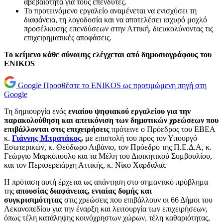
αβεβαιότητα για τους επενδυτές.
Το προτεινόμενο εργαλείο αναμένεται να ενισχύσει τη
διαφάνεια, τη λογοδοσία και να αποτελέσει ισχυρό μοχλό
προσέλκυσης επενδύσεων στην Αττική, διευκολύνοντας τις
επιχειρηματικές αποφάσεις.
Το κείμενο κάθε σύνοψης ελέγχεται από δημοσιογράφους του
ENIKOS
Google
Προσθέστε το ENIKOS ως προτιμώμενη πηγή στη
Google
Τη δημιουργία ενός
ενιαίου ψηφιακού εργαλείου
για την
παρακολούθηση και απεικόνιση των δημοτικών χρεώσεων που
επιβάλλονται στις επιχειρήσεις
πρότεινε ο Πρόεδρος του ΕΒΕΑ
κ.
Γιάννης Μπρατάκος
,
με επιστολή του προς τον Υπουργό
Εσωτερικών, κ. Θεόδωρο Λιβάνιο, τον Πρόεδρο της Π.Ε.Δ.Α, κ.
Γεώργιο Μαρκόπουλο και τα Μέλη του Διοικητικού Συμβουλίου,
και τον Περιφερειάρχη Αττικής, κ. Νίκο Χαρδαλιά.
Η πρόταση αυτή έρχεται ως απάντηση στο σημαντικό πρόβλημα
της
απουσίας διαφάνειας, ενιαίας δομής και
συγκρισιμότητας
στις χρεώσεις που επιβάλλουν οι 66 Δήμοι του
Λεκανοπεδίου για την έναρξη και λειτουργία των επιχειρήσεων,
όπως τέλη κατάληψης κοινόχρηστων χώρων, τέλη καθαριότητας,