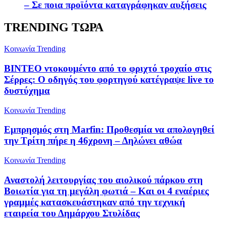
– Σε ποια προϊόντα καταγράφηκαν αυξήσεις
TRENDING ΤΩΡΑ
Κοινωνία
Trending
ΒΙΝΤΕΟ ντοκουμέντο από το φριχτό τροχαίο στις
Σέρρες: Ο οδηγός του φορτηγού κατέγραψε live το
δυστύχημα
Κοινωνία
Trending
Εμπρησμός στη Marfin: Προθεσμία να απολογηθεί
την Τρίτη πήρε η 46χρονη – Δηλώνει αθώα
Κοινωνία
Trending
Αναστολή λειτουργίας του αιολικού πάρκου στη
Βοιωτία για τη μεγάλη φωτιά – Και οι 4 εναέριες
γραμμές κατασκευάστηκαν από την τεχνική
εταιρεία του Δημάρχου Στυλίδας