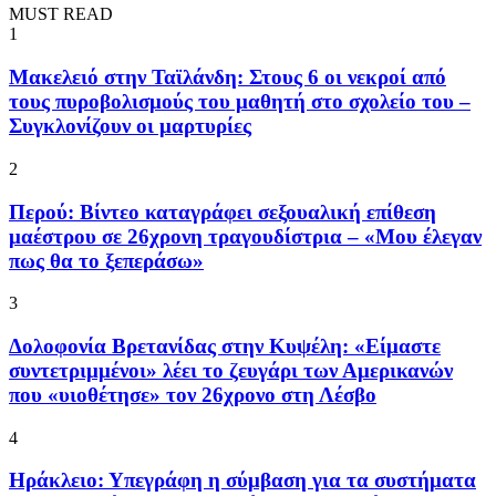
MUST READ
1
Μακελειό στην Ταϊλάνδη: Στους 6 οι νεκροί από
τους πυροβολισμούς του μαθητή στο σχολείο του –
Συγκλονίζουν οι μαρτυρίες
2
Περού: Βίντεο καταγράφει σεξουαλική επίθεση
μαέστρου σε 26χρονη τραγουδίστρια – «Μου έλεγαν
πως θα το ξεπεράσω»
3
Δολοφονία Βρετανίδας στην Κυψέλη: «Είμαστε
συντετριμμένοι» λέει το ζευγάρι των Αμερικανών
που «υιοθέτησε» τον 26χρονο στη Λέσβο
4
Ηράκλειο: Υπεγράφη η σύμβαση για τα συστήματα