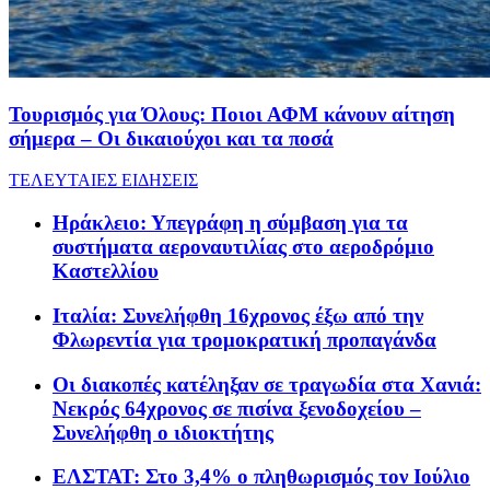
Τουρισμός για Όλους: Ποιοι ΑΦΜ κάνουν αίτηση
σήμερα – Οι δικαιούχοι και τα ποσά
ΤΕΛΕΥΤΑΙΕΣ ΕΙΔΗΣΕΙΣ
Ηράκλειο: Υπεγράφη η σύμβαση για τα
συστήματα αεροναυτιλίας στο αεροδρόμιο
Καστελλίου
Ιταλία: Συνελήφθη 16χρονος έξω από την
Φλωρεντία για τρομοκρατική προπαγάνδα
Οι διακοπές κατέληξαν σε τραγωδία στα Χανιά:
Νεκρός 64χρονος σε πισίνα ξενοδοχείου –
Συνελήφθη ο ιδιοκτήτης
ΕΛΣΤΑΤ: Στο 3,4% ο πληθωρισμός τον Ιούλιο