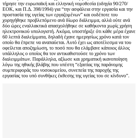
τήρησε την ευρωπαϊκή και ελληνική νομοθεσία (οδηγία 90/270/
ΕΟΚ, και Π.Δ. 398/1994) για “την ασφάλεια στην εργασία και την
προστασία της υγείας των εργαζομένων” και ουδέποτε του
χορηγήθηκε προβλεπόμενο ανά δίωρο διάλειμμα, αλλά ούτε ανά
δύο ώρες εναλλακτικά απασχολήθηκε σε καθήκοντα χωρίς χρήση
ηλεκτρονικού υπολογιστή. Ακόμα, υποστήριξε ότι κάθε μέρα έχανε
60 λεπτά διαλείμματα, δηλαδή έχανε ημερησίως χρόνο κατά τον
οποίο θα έπρεπε να αναπαύεται. Αυτό έχει ως αποτέλεσμα να του
οφείλεται αποζημίωση, το ποσό που θα ελάμβανε κάποιος άλλος
υπάλληλος ο οποίος θα τον αντικαθιστούσε το χρόνο των
διαλειμμάτων. Παράλληλα, αξίωσε και χρηματική ικανοποίηση
λόγω της ηθικής βλάβης που υπέστη “εξαιτίας της παράνομης
συμπεριφοράς του νοσοκομείου, συνεπεία της παροχής της
εργασίας του υπό συνθήκες έκθεσης της υγείας του σε κίνδυνο”.