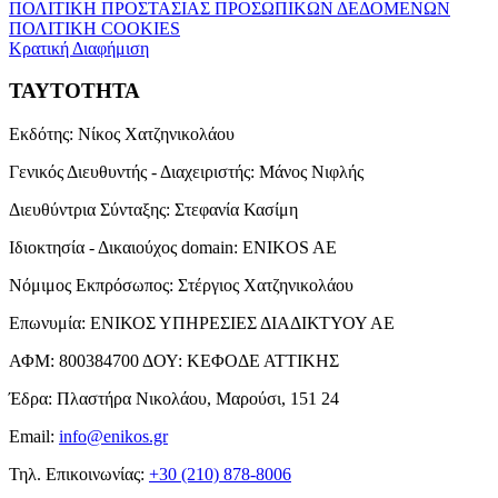
ΠΟΛΙΤΙΚΗ ΠΡΟΣΤΑΣΙΑΣ ΠΡΟΣΩΠΙΚΩΝ ΔΕΔΟΜΕΝΩΝ
ΠΟΛΙΤΙΚΗ COOKIES
Κρατική Διαφήμιση
ΤΑΥΤΟΤΗΤΑ
Εκδότης:
Νίκος Χατζηνικολάου
Γενικός Διευθυντής - Διαχειριστής:
Μάνος Νιφλής
Διευθύντρια Σύνταξης:
Στεφανία Κασίμη
Ιδιοκτησία - Δικαιούχος domain:
ENIKOS AE
Νόμιμος Εκπρόσωπος:
Στέργιος Χατζηνικολάου
Επωνυμία:
ΕΝΙΚΟΣ ΥΠΗΡΕΣΙΕΣ ΔΙΑΔΙΚΤΥΟΥ ΑΕ
ΑΦΜ:
800384700
ΔΟΥ:
ΚΕΦΟΔΕ ΑΤΤΙΚΗΣ
Έδρα:
Πλαστήρα Νικολάου, Μαρούσι, 151 24
Email:
info@enikos.gr
Τηλ. Επικοινωνίας:
+30 (210) 878-8006