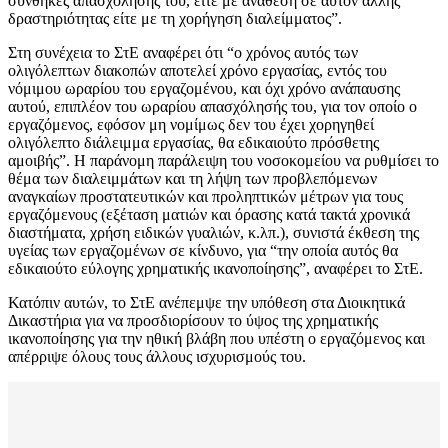
συνθήκες απασχόλησής του, είτε με ανάθεση σε αυτόν άλλης
δραστηριότητας είτε με τη χορήγηση διαλείμματος”.
Στη συνέχεια το ΣτΕ αναφέρει ότι “ο χρόνος αυτός των
ολιγόλεπτων διακοπών αποτελεί χρόνο εργασίας, εντός του
νόμιμου ωραρίου του εργαζομένου, και όχι χρόνο ανάπαυσης
αυτού, επιπλέον του ωραρίου απασχόλησής του, για τον οποίο ο
εργαζόμενος, εφόσον μη νομίμως δεν του έχει χορηγηθεί
ολιγόλεπτο διάλειμμα εργασίας, θα εδικαιούτο πρόσθετης
αμοιβής”. Η παράνομη παράλειψη του νοσοκομείου να ρυθμίσει το
θέμα των διαλειμμάτων και τη λήψη των προβλεπόμενων
αναγκαίων προστατευτικών και προληπτικών μέτρων για τους
εργαζόμενους (εξέταση ματιών και όρασης κατά τακτά χρονικά
διαστήματα, χρήση ειδικών γυαλιών, κ.λπ.), συνιστά έκθεση της
υγείας των εργαζομένων σε κίνδυνο, για “την οποία αυτός θα
εδικαιούτο εύλογης χρηματικής ικανοποίησης”, αναφέρει το ΣτΕ.
Κατόπιν αυτών, το ΣτΕ ανέπεμψε την υπόθεση στα Διοικητικά
Δικαστήρια για να προσδιορίσουν το ύψος της χρηματικής
ικανοποίησης για την ηθική βλάβη που υπέστη ο εργαζόμενος και
απέρριψε όλους τους άλλους ισχυρισμούς του.