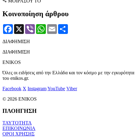
ΜΟΙΡΑΣΟΥ ΤΟ
Κοινοποίηση άρθρου
Facebook
X
Viber
WhatsApp
Email
Μοιραστείτε
ΔΙΑΦΗΜΙΣΗ
ΔΙΑΦΗΜΙΣΗ
ENIKOS
Όλες οι ειδήσεις από την Ελλάδα και τον κόσμο με την εγκυρότητα
του enikos.gr.
Facebook
X
Instagram
YouTube
Viber
© 2026 ENIKOS
ΠΛΟΗΓΗΣΗ
ΤΑΥΤΟΤΗΤΑ
ΕΠΙΚΟΙΝΩΝΙΑ
ΟΡΟΙ ΧΡΗΣΗΣ