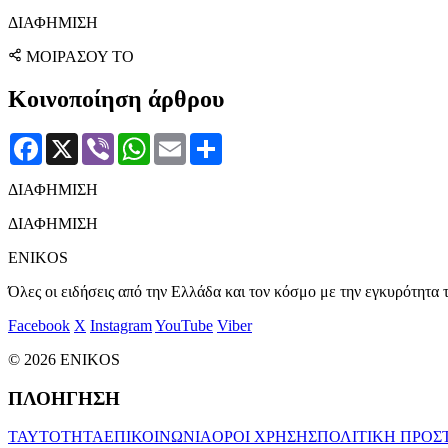
ΔΙΑΦΗΜΙΣΗ
ΜΟΙΡΑΣΟΥ ΤΟ
Κοινοποίηση άρθρου
Facebook
X
Viber
WhatsApp
Email
Μοιραστείτε
ΔΙΑΦΗΜΙΣΗ
ΔΙΑΦΗΜΙΣΗ
ENIKOS
Όλες οι ειδήσεις από την Ελλάδα και τον κόσμο με την εγκυρότητα τ
Facebook
X
Instagram
YouTube
Viber
© 2026 ENIKOS
ΠΛΟΗΓΗΣΗ
ΤΑΥΤΟΤΗΤΑ
ΕΠΙΚΟΙΝΩΝΙΑ
ΟΡΟΙ ΧΡΗΣΗΣ
ΠΟΛΙΤΙΚΗ ΠΡΟΣ