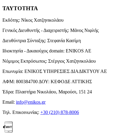
ΤΑΥΤΟΤΗΤΑ
Εκδότης:
Νίκος Χατζηνικολάου
Γενικός Διευθυντής - Διαχειριστής:
Μάνος Νιφλής
Διευθύντρια Σύνταξης:
Στεφανία Κασίμη
Ιδιοκτησία - Δικαιούχος domain:
ENIKOS AE
Νόμιμος Εκπρόσωπος:
Στέργιος Χατζηνικολάου
Επωνυμία:
ΕΝΙΚΟΣ ΥΠΗΡΕΣΙΕΣ ΔΙΑΔΙΚΤΥΟΥ ΑΕ
ΑΦΜ:
800384700
ΔΟΥ:
ΚΕΦΟΔΕ ΑΤΤΙΚΗΣ
Έδρα:
Πλαστήρα Νικολάου, Μαρούσι, 151 24
Email:
info@enikos.gr
Τηλ. Επικοινωνίας:
+30 (210) 878-8006