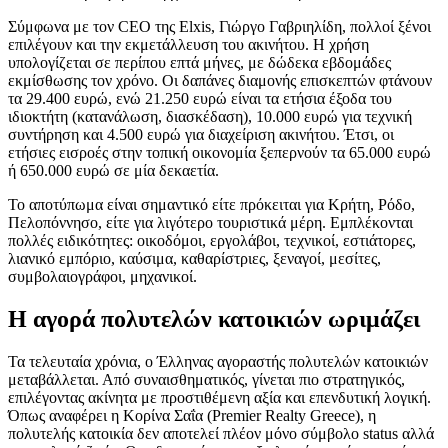
Σύμφωνα με τον CEO της Elxis, Γιώργο Γαβριηλίδη, πολλοί ξένοι
επιλέγουν και την εκμετάλλευση του ακινήτου. Η χρήση
υπολογίζεται σε περίπου επτά μήνες, με δώδεκα εβδομάδες
εκμίσθωσης τον χρόνο. Οι δαπάνες διαμονής επισκεπτών φτάνουν
τα 29.400 ευρώ, ενώ 21.250 ευρώ είναι τα ετήσια έξοδα του
ιδιοκτήτη (κατανάλωση, διασκέδαση), 10.000 ευρώ για τεχνική
συντήρηση και 4.500 ευρώ για διαχείριση ακινήτου. Έτσι, οι
ετήσιες εισροές στην τοπική οικονομία ξεπερνούν τα 65.000 ευρώ
ή 650.000 ευρώ σε μία δεκαετία.
Το αποτύπωμα είναι σημαντικό είτε πρόκειται για Κρήτη, Ρόδο,
Πελοπόννησο, είτε για λιγότερο τουριστικά μέρη. Εμπλέκονται
πολλές ειδικότητες: οικοδόμοι, εργολάβοι, τεχνικοί, εστιάτορες,
λιανικό εμπόριο, καύσιμα, καθαρίστριες, ξεναγοί, μεσίτες,
συμβολαιογράφοι, μηχανικοί.
Η αγορά πολυτελών κατοικιών ωριμάζει
Τα τελευταία χρόνια, ο Έλληνας αγοραστής πολυτελών κατοικιών
μεταβάλλεται. Από συναισθηματικός, γίνεται πιο στρατηγικός,
επιλέγοντας ακίνητα με προστιθέμενη αξία και επενδυτική λογική.
Όπως αναφέρει η Κορίνα Σαΐα (Premier Realty Greece), η
πολυτελής κατοικία δεν αποτελεί πλέον μόνο σύμβολο status αλλά