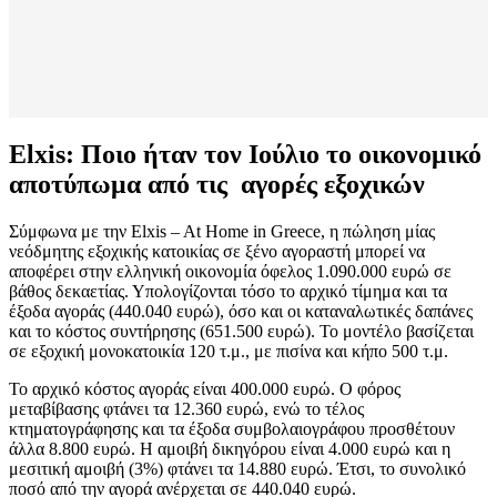
Elxis: Ποιο ήταν τον Ιούλιο το οικονομικό
αποτύπωμα από τις αγορές εξοχικών
Σύμφωνα με την Elxis – At Home in Greece, η πώληση μίας
νεόδμητης εξοχικής κατοικίας σε ξένο αγοραστή μπορεί να
αποφέρει στην ελληνική οικονομία όφελος 1.090.000 ευρώ σε
βάθος δεκαετίας. Υπολογίζονται τόσο το αρχικό τίμημα και τα
έξοδα αγοράς (440.040 ευρώ), όσο και οι καταναλωτικές δαπάνες
και το κόστος συντήρησης (651.500 ευρώ). Το μοντέλο βασίζεται
σε εξοχική μονοκατοικία 120 τ.μ., με πισίνα και κήπο 500 τ.μ.
Το αρχικό κόστος αγοράς είναι 400.000 ευρώ. Ο φόρος
μεταβίβασης φτάνει τα 12.360 ευρώ, ενώ το τέλος
κτηματογράφησης και τα έξοδα συμβολαιογράφου προσθέτουν
άλλα 8.800 ευρώ. Η αμοιβή δικηγόρου είναι 4.000 ευρώ και η
μεσιτική αμοιβή (3%) φτάνει τα 14.880 ευρώ. Έτσι, το συνολικό
ποσό από την αγορά ανέρχεται σε 440.040 ευρώ.