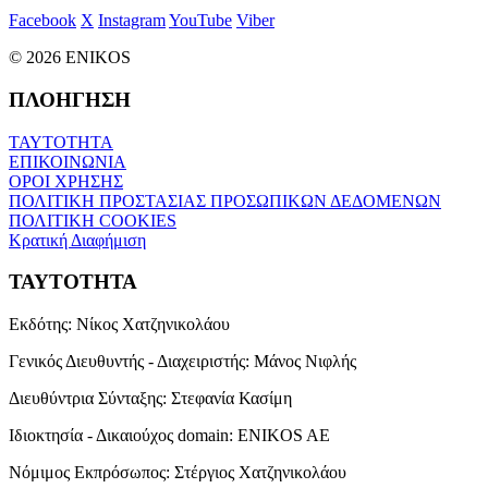
Facebook
X
Instagram
YouTube
Viber
© 2026 ENIKOS
ΠΛΟΗΓΗΣΗ
ΤΑΥΤΟΤΗΤΑ
ΕΠΙΚΟΙΝΩΝΙΑ
ΟΡΟΙ ΧΡΗΣΗΣ
ΠΟΛΙΤΙΚΗ ΠΡΟΣΤΑΣΙΑΣ ΠΡΟΣΩΠΙΚΩΝ ΔΕΔΟΜΕΝΩΝ
ΠΟΛΙΤΙΚΗ COOKIES
Κρατική Διαφήμιση
ΤΑΥΤΟΤΗΤΑ
Εκδότης:
Νίκος Χατζηνικολάου
Γενικός Διευθυντής - Διαχειριστής:
Μάνος Νιφλής
Διευθύντρια Σύνταξης:
Στεφανία Κασίμη
Ιδιοκτησία - Δικαιούχος domain:
ENIKOS AE
Νόμιμος Εκπρόσωπος:
Στέργιος Χατζηνικολάου