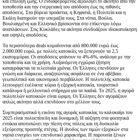
και επιλογή ζωής. Ο ενδιαφερόμενος αξιολογεί το ακίνητο από την
τοποθεσία και την ενεργειακή του απόδοση έως τις πιθανές
αποδόσεις. Στα βόρεια προάστια, η Κηφισιά, η Πολιτεία και η
Εκάλη διατηρούν την υπεραξία τους. Στα νότια, Βούλα,
Βουλιαγμένη και Ελληνικό βρίσκονται στο επίκεντρο λόγω
αναπλάσεων. Στις Κυκλάδες τα ακίνητα συνδυάζουν ιδιοκατοίκηση
και υψηλές αποδόσεις.
Τα περισσότερα deals κυμαίνονται από 800.000 ευρώ έως
2.000.000 ευρώ, με πολλές κατοικίες να ξεπερνούν τα 2,5
εκατομμύρια. Οι αποδόσεις φτάνουν το 4%-6%, ανάλογα με την
τοποθεσία και τη χρήση. Αυξανόμενη εγχώρια ζήτηση
καταγράφεται τα τελευταία χρόνια. Οι Έλληνες επενδύουν με
γνώση και διάρκεια, αναζητώντας ασφάλεια σε ένα αβέβαιο
γεωπολιτικό και οικονομικό περιβάλλον. Η πολυτελής κατοικία
λειτουργεί ευέλικτα: κύρια ή εξοχική κατοικία, τουριστικό
κατάλυμα ή μελλοντικό στήριγμα για τα παιδιά. Το 2025, η αγορά
πολυτελών κατοικιών είναι ώριμη. Οι Έλληνες δεν αγοράζουν
απλώς ακίνητο αλλά επενδύουν στο μέλλον τους.
Συμπερασματικά η εικόνα της αγοράς κατοικίας το καλοκαίρι του
2025 είναι πολυεπίπεδη και δυναμική. Η αύξηση στα φοιτητικά
ενοίκια αποτυπώνει την πίεση στις πόλεις και τη δυσκολία
εξεύρεσης προσιτής στέγης. Η άνοδος των τιμών εξοχικών στα
νησιά ενισχύει τον επενδυτικό χαρακτήρα. Η παρουσία ξένων