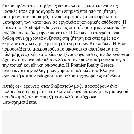
Οι πιο πρόσφατες μετρήσεις και αναλύσεις αποτυπώνουν τις
βασικές τάσεις μιας αγοράς που επηρεάζεται από τη ζήτηση
φοιτητών, τον τουρισμό, την περιορισμένη προσφορά και τη
μετατροπή των κατοικιών σε εργαλεία οικονομικής απόδοσης. Η
έρευνα του Spitogatos δείχνει πως οι τιμές φοιτητικών κατοικιών
αυξήθηκαν σε όλη την επικράτεια. Η Geoaxis καταγράφει για
όγδοη συνεχή χρονιά αυξήσεις στη ζήτηση και στις τιμές των
θερινών εξοχικών, με έμφαση στα νησιά των Κυκλάδων. Η Elxis
παρουσιάζει το μακροπρόθεσμο οικονομικό αποτύπωμα της
πώλησης εξοχικής κατοικίας σε ξένους αγοραστές, αναδεικνύοντας
όχι μόνο την αγοραία αξία αλλά και την επενδυτική απόδοση για
την τοπική και εθνική οικονομία. Η Premier Realty Greece
αναδεικνύει την αλλαγή των χαρακτηριστικών του Έλληνα
αγοραστή και την ενίσχυση του ρόλου της αγορά ως επένδυση.
Αυτές οι 4 έρευνες, όταν διαβαστούν μαζί, προσφέρουν ένα
πολυεπίπεδο πορτρέτο της ελληνικής αγοράς ακινήτων: μια αγορά
που δοκιμάζεται από τη ζήτηση αλλά ταυτόχρονα
μετασχηματίζεται.