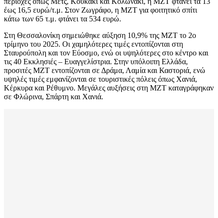
περιοχές όπως Μετς, Κουκάκι και Κολωνάκι, η ΜΖΤ φτάνει τα 13
έως 16,5 ευρώ/τ.μ. Στον Ζωγράφο, η ΜΖΤ για φοιτητικό σπίτι
κάτω των 65 τ.μ. φτάνει τα 534 ευρώ.
Στη Θεσσαλονίκη σημειώθηκε αύξηση 10,9% της ΜΖΤ το 2ο
τρίμηνο του 2025. Οι χαμηλότερες τιμές εντοπίζονται στη
Σταυρούπολη και τον Εύοσμο, ενώ οι υψηλότερες στο κέντρο και
τις 40 Εκκλησιές – Ευαγγελίστρια. Στην υπόλοιπη Ελλάδα,
προσιτές ΜΖΤ εντοπίζονται σε Δράμα, Λαμία και Καστοριά, ενώ
υψηλές τιμές εμφανίζονται σε τουριστικές πόλεις όπως Χανιά,
Κέρκυρα και Ρέθυμνο. Μεγάλες αυξήσεις στη ΜΖΤ καταγράφηκαν
σε Φλώρινα, Σπάρτη και Χανιά.