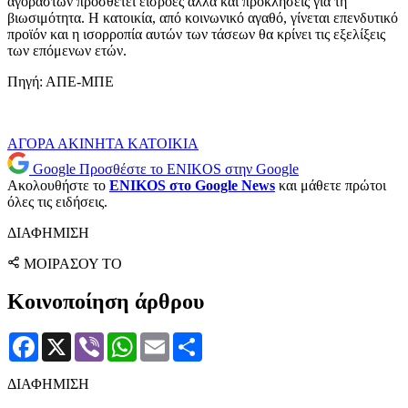
αγοραστών προσθέτει εισροές αλλά και προκλήσεις για τη
βιωσιμότητα. Η κατοικία, από κοινωνικό αγαθό, γίνεται επενδυτικό
προϊόν και η ισορροπία αυτών των τάσεων θα κρίνει τις εξελίξεις
των επόμενων ετών.
Πηγή: ΑΠΕ-ΜΠΕ
ΑΓΟΡΑ
ΑΚΙΝΗΤΑ
ΚΑΤΟΙΚΙΑ
Google
Προσθέστε το ENIKOS στην Google
Ακολουθήστε το
ENIKOS στο Google News
και μάθετε πρώτοι
όλες τις ειδήσεις.
ΔΙΑΦΗΜΙΣΗ
ΜΟΙΡΑΣΟΥ ΤΟ
Κοινοποίηση άρθρου
Facebook
X
Viber
WhatsApp
Email
Μοιραστείτε
ΔΙΑΦΗΜΙΣΗ