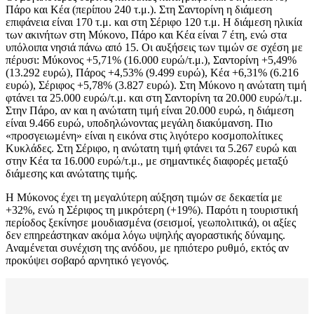
Πάρο και Κέα (περίπου 240 τ.μ.). Στη Σαντορίνη η διάμεση
επιφάνεια είναι 170 τ.μ. και στη Σέριφο 120 τ.μ. Η διάμεση ηλικία
των ακινήτων στη Μύκονο, Πάρο και Κέα είναι 7 έτη, ενώ στα
υπόλοιπα νησιά πάνω από 15. Οι αυξήσεις των τιμών σε σχέση με
πέρυσι: Μύκονος +5,71% (16.000 ευρώ/τ.μ.), Σαντορίνη +5,49%
(13.292 ευρώ), Πάρος +4,53% (9.499 ευρώ), Κέα +6,31% (6.216
ευρώ), Σέριφος +5,78% (3.827 ευρώ). Στη Μύκονο η ανώτατη τιμή
φτάνει τα 25.000 ευρώ/τ.μ. και στη Σαντορίνη τα 20.000 ευρώ/τ.μ.
Στην Πάρο, αν και η ανώτατη τιμή είναι 20.000 ευρώ, η διάμεση
είναι 9.466 ευρώ, υποδηλώνοντας μεγάλη διακύμανση. Πιο
«προσγειωμένη» είναι η εικόνα στις λιγότερο κοσμοπολίτικες
Κυκλάδες. Στη Σέριφο, η ανώτατη τιμή φτάνει τα 5.267 ευρώ και
στην Κέα τα 16.000 ευρώ/τ.μ., με σημαντικές διαφορές μεταξύ
διάμεσης και ανώτατης τιμής.
Η Μύκονος έχει τη μεγαλύτερη αύξηση τιμών σε δεκαετία με
+32%, ενώ η Σέριφος τη μικρότερη (+19%). Παρότι η τουριστική
περίοδος ξεκίνησε μουδιασμένα (σεισμοί, γεωπολιτικά), οι αξίες
δεν επηρεάστηκαν ακόμα λόγω υψηλής αγοραστικής δύναμης.
Αναμένεται συνέχιση της ανόδου, με ηπιότερο ρυθμό, εκτός αν
προκύψει σοβαρό αρνητικό γεγονός.