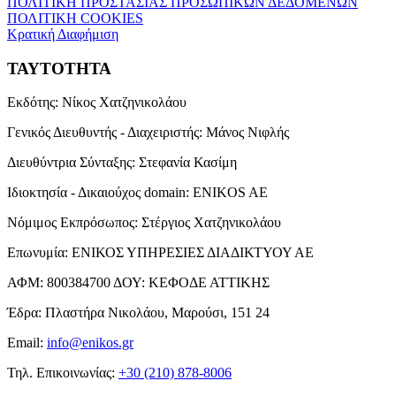
ΠΟΛΙΤΙΚΗ ΠΡΟΣΤΑΣΙΑΣ ΠΡΟΣΩΠΙΚΩΝ ΔΕΔΟΜΕΝΩΝ
ΠΟΛΙΤΙΚΗ COOKIES
Κρατική Διαφήμιση
ΤΑΥΤΟΤΗΤΑ
Εκδότης:
Νίκος Χατζηνικολάου
Γενικός Διευθυντής - Διαχειριστής:
Μάνος Νιφλής
Διευθύντρια Σύνταξης:
Στεφανία Κασίμη
Ιδιοκτησία - Δικαιούχος domain:
ENIKOS AE
Νόμιμος Εκπρόσωπος:
Στέργιος Χατζηνικολάου
Επωνυμία:
ΕΝΙΚΟΣ ΥΠΗΡΕΣΙΕΣ ΔΙΑΔΙΚΤΥΟΥ ΑΕ
ΑΦΜ:
800384700
ΔΟΥ:
ΚΕΦΟΔΕ ΑΤΤΙΚΗΣ
Έδρα:
Πλαστήρα Νικολάου, Μαρούσι, 151 24
Email:
info@enikos.gr
Τηλ. Επικοινωνίας:
+30 (210) 878-8006