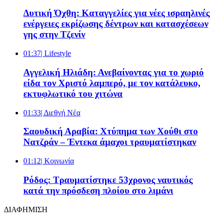
Δυτική Όχθη: Καταγγελίες για νέες ισραηλινές
ενέργειες εκρίζωσης δέντρων και κατασχέσεων
γης στην Τζενίν
01:37
| Lifestyle
Αγγελική Ηλιάδη: Ανεβαίνοντας για το χωριό
είδα τον Χριστό λαμπερό, με τον κατάλευκο,
εκτυφλωτικό του χιτώνα
01:33
| Διεθνή Νέα
Σαουδική Αραβία: Χτύπημα των Χούθι στο
Νατζράν – Έντεκα άμαχοι τραυματίστηκαν
01:12
| Κοινωνία
Ρόδος: Τραυματίστηκε 53χρονος ναυτικός
κατά την πρόσδεση πλοίου στο λιμάνι
ΔΙΑΦΗΜΙΣΗ