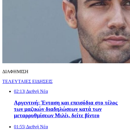
ΔΙΑΦΗΜΙΣΗ
ΤΕΛΕΥΤΑΙΕΣ ΕΙΔΗΣΕΙΣ
02:13
| Διεθνή Νέα
Αργεντινή: Ένταση και επεισόδια στο τέλος
των μαζικών διαδηλώσεων κατά των
μεταρρυθμίσεων Μιλέι, δείτε βίντεο
01:55
| Διεθνή Νέα