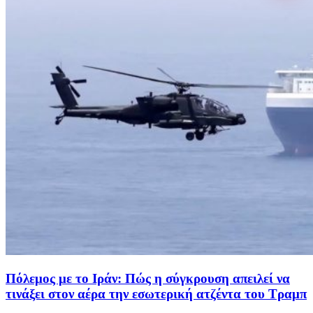
Πόλεμος με το Ιράν: Πώς η σύγκρουση απειλεί να
τινάξει στον αέρα την εσωτερική ατζέντα του Τραμπ