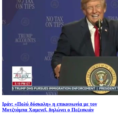
Ιράν: «Πολύ δύσκολη» η επικοινωνία με τον
Μοτζτάμπα Χαμενεΐ, δηλώνει ο Πεζεσκιάν