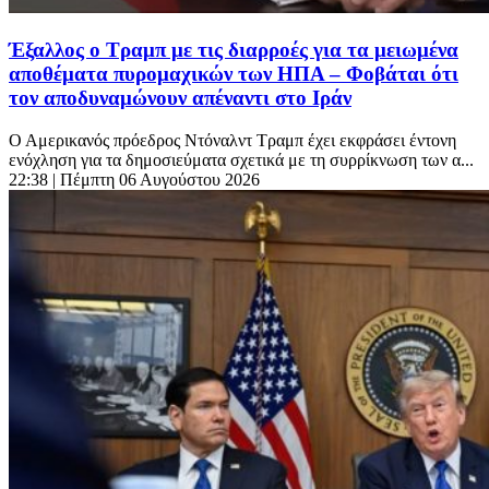
Έξαλλος ο Τραμπ με τις διαρροές για τα μειωμένα
αποθέματα πυρομαχικών των ΗΠΑ – Φοβάται ότι
τον αποδυναμώνουν απέναντι στο Ιράν
Ο Αμερικανός πρόεδρος Ντόναλντ Τραμπ έχει εκφράσει έντονη
ενόχληση για τα δημοσιεύματα σχετικά με τη συρρίκνωση των α...
22:38
| Πέμπτη 06 Αυγούστου 2026