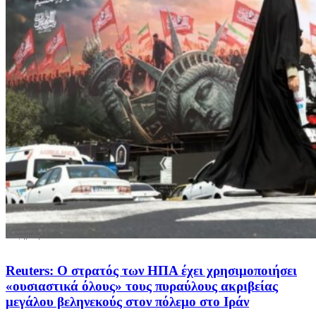
Reuters: Ο στρατός των ΗΠΑ έχει χρησιμοποιήσει
«ουσιαστικά όλους» τους πυραύλους ακριβείας
μεγάλου βεληνεκούς στον πόλεμο στο Ιράν