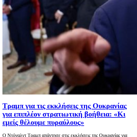
Τραμπ για τις εκκλήσεις της Ουκρανίας
για επιπλέον στρατιωτική βοήθεια: «Κι
εμείς θέλουμε πυραύλους»
Ο Ντόναλντ Τραμπ απάντησε στις εκκλήσεις της Ουκρανίας για