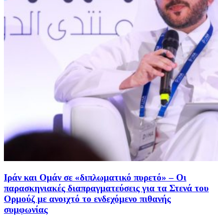
Ιράν και Ομάν σε «διπλωματικό πυρετό» – Οι
παρασκηνιακές διαπραγματεύσεις για τα Στενά του
Ορμούζ με ανοιχτό το ενδεχόμενο πιθανής
συμφωνίας