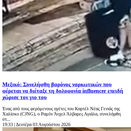
Μεξικό: Συνελήφθη βαρόνος ναρκωτικών που
φέρεται να διέταξε τη δολοφονία influencer επειδή
χώρισε τον γιο του
Ένας από τους φερόμενους ηγέτες του Καρτέλ Νέας Γενιάς της
Χαλίσκο (CJNG), ο Ραμόν Άνχελ Άλβαρες Αγιάλα, συνελήφθη
στ...
19:33
| Δευτέρα 03 Αυγούστου 2026