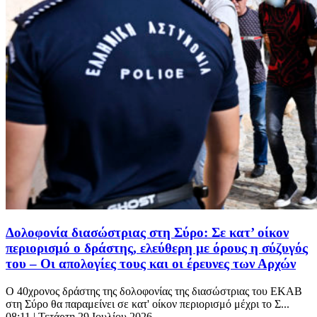
Δολοφονία διασώστριας στη Σύρο: Σε κατ’ οίκον
περιορισμό ο δράστης, ελεύθερη με όρους η σύζυγός
του – Οι απολογίες τους και οι έρευνες των Αρχών
Ο 40χρονος δράστης της δολοφονίας της διασώστριας του ΕΚΑΒ
στη Σύρο θα παραμείνει σε κατ' οίκον περιορισμό μέχρι το Σ...
08:11
| Τετάρτη 29 Ιουλίου 2026