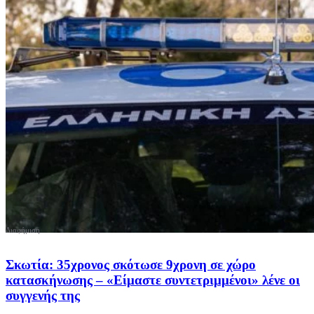
Σκωτία: 35χρονος σκότωσε 9χρονη σε χώρο
κατασκήνωσης – «Είμαστε συντετριμμένοι» λένε οι
συγγενής της