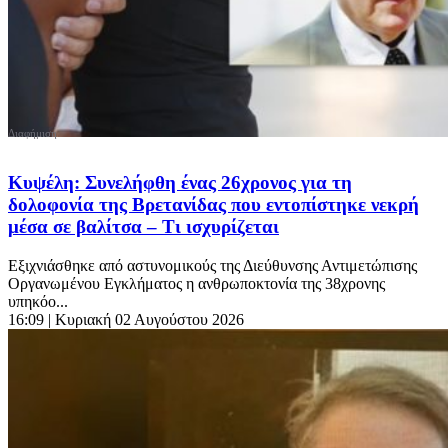
Κυψέλη: Συνελήφθη ένας 26χρονος για τη
δολοφονία της Βρετανίδας που εντοπίστηκε νεκρή
μέσα σε βαλίτσα – Τι ισχυρίζεται
Εξιχνιάσθηκε από αστυνομικούς της Διεύθυνσης Αντιμετώπισης
Οργανωμένου Εγκλήματος η ανθρωποκτονία της 38χρονης
υπηκόο...
16:09
| Κυριακή 02 Αυγούστου 2026