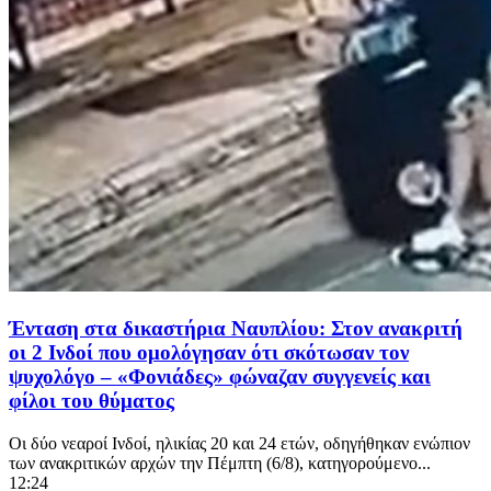
Ένταση στα δικαστήρια Ναυπλίου: Στον ανακριτή
οι 2 Ινδοί που ομολόγησαν ότι σκότωσαν τον
ψυχολόγο – «Φονιάδες» φώναζαν συγγενείς και
φίλοι του θύματος
Οι δύο νεαροί Ινδοί, ηλικίας 20 και 24 ετών, οδηγήθηκαν ενώπιον
των ανακριτικών αρχών την Πέμπτη (6/8), κατηγορούμενο...
12:24