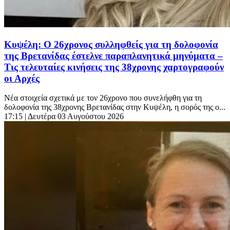
Κυψέλη: Ο 26χρονος συλληφθείς για τη δολοφονία
της Βρετανίδας έστελνε παραπλανητικά μηνύματα –
Τις τελευταίες κινήσεις της 38χρονης χαρτογραφούν
οι Αρχές
Νέα στοιχεία σχετικά με τον 26χρονο που συνελήφθη για τη
δολοφονία της 38χρονης Βρετανίδας στην Κυψέλη, η σορός της ο...
17:15
| Δευτέρα 03 Αυγούστου 2026