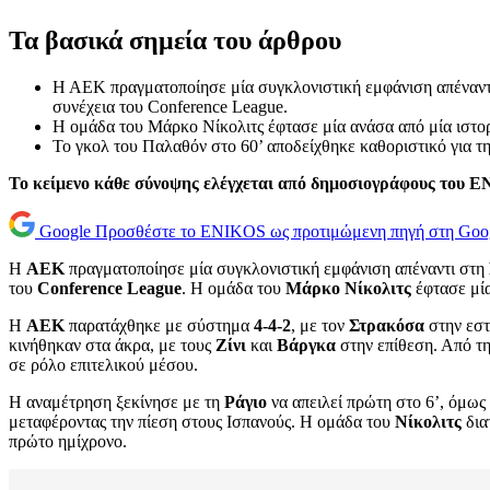
Τα βασικά σημεία του άρθρου
Η ΑΕΚ πραγματοποίησε μία συγκλονιστική εμφάνιση απέναντι
συνέχεια του Conference League.
Η ομάδα του Μάρκο Νίκολιτς έφτασε μία ανάσα από μία ιστορι
Το γκολ του Παλαθόν στο 60’ αποδείχθηκε καθοριστικό για τ
Το κείμενο κάθε σύνοψης ελέγχεται από δημοσιογράφους του 
Google
Προσθέστε το ENIKOS ως προτιμώμενη πηγή στη Goo
Η
ΑΕΚ
πραγματοποίησε μία συγκλονιστική εμφάνιση απέναντι στη
του
Conference League
. Η ομάδα του
Μάρκο Νίκολιτς
έφτασε μία
Η
ΑΕΚ
παρατάχθηκε με σύστημα
4-4-2
, με τον
Στρακόσα
στην εστ
κινήθηκαν στα άκρα, με τους
Ζίνι
και
Βάργκα
στην επίθεση. Από τ
σε ρόλο επιτελικού μέσου.
Η αναμέτρηση ξεκίνησε με τη
Ράγιο
να απειλεί πρώτη στο 6’, όμως
μεταφέροντας την πίεση στους Ισπανούς. Η ομάδα του
Νίκολιτς
δια
πρώτο ημίχρονο.