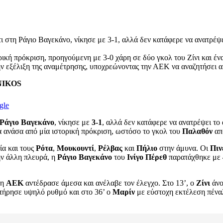
 στη Ράγιο Βαγεκάνο, νίκησε με 3-1, αλλά δεν κατάφερε να ανατρέψ
κή πρόκριση, προηγούμενη με 3-0 χάρη σε δύο γκολ του Ζίνι και ένα
ην εξέλιξη της αναμέτρησης, υποχρεώνοντας την ΑΕΚ να αναζητήσει α
ENIKOS
gle
Ράγιο Βαγεκάνο
, νίκησε με
3-1
, αλλά δεν κατάφερε να ανατρέψει τ
 ανάσα από μία ιστορική πρόκριση, ωστόσο το γκολ του
Παλαθόν
απο
ία και τους
Ρότα
,
Μουκουντί
,
Ρέλβας
και
Πήλιο
στην άμυνα. Οι
Πιν
ην άλλη πλευρά, η
Ράγιο Βαγεκάνο
του
Ινίγο Πέρεθ
παρατάχθηκε με
 η
ΑΕΚ
αντέδρασε άμεσα και ανέλαβε τον έλεγχο. Στο 13’, ο
Ζίνι
άνο
τήρησε υψηλό ρυθμό και στο 36’ ο
Μαρίν
με εύστοχη εκτέλεση πένα