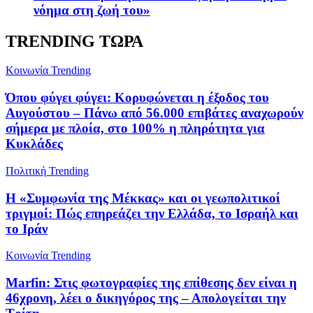
νόημα στη ζωή του»
TRENDING ΤΩΡΑ
Κοινωνία
Trending
Όπου φύγει φύγει: Κορυφώνεται η έξοδος του
Αυγούστου – Πάνω από 56.000 επιβάτες αναχωρούν
σήμερα με πλοία, στο 100% η πληρότητα για
Κυκλάδες
Πολιτική
Trending
Η «Συμφωνία της Μέκκας» και οι γεωπολιτικοί
τριγμοί: Πώς επηρεάζει την Ελλάδα, το Ισραήλ και
το Ιράν
Κοινωνία
Trending
Marfin: Στις φωτογραφίες της επίθεσης δεν είναι η
46χρονη, λέει ο δικηγόρος της – Απολογείται την