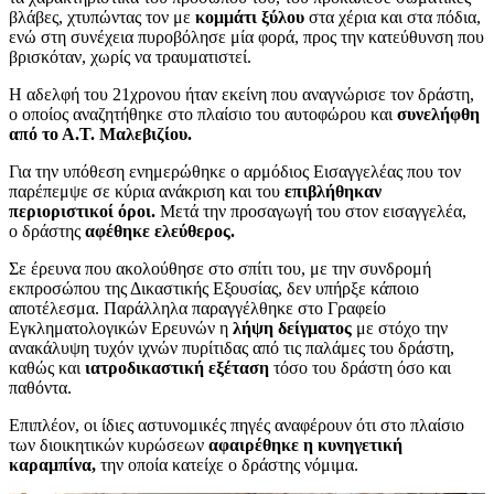
βλάβες, χτυπώντας τον με
κομμάτι ξύλου
στα χέρια και στα πόδια,
ενώ στη συνέχεια πυροβόλησε μία φορά, προς την κατεύθυνση που
βρισκόταν, χωρίς να τραυματιστεί.
Η αδελφή του 21χρονου ήταν εκείνη που αναγνώρισε τον δράστη,
ο οποίος αναζητήθηκε στο πλαίσιο του αυτοφώρου και
συνελήφθη
από το Α.Τ. Μαλεβιζίου.
Για την υπόθεση ενημερώθηκε ο αρμόδιος Εισαγγελέας που τον
παρέπεμψε σε κύρια ανάκριση και του
επιβλήθηκαν
περιοριστικοί όροι.
Μετά την προσαγωγή του στον εισαγγελέα,
ο δράστης
αφέθηκε ελεύθερος.
Σε έρευνα που ακολούθησε στο σπίτι του, με την συνδρομή
εκπροσώπου της Δικαστικής Εξουσίας, δεν υπήρξε κάποιο
αποτέλεσμα. Παράλληλα παραγγέλθηκε στο Γραφείο
Εγκληματολογικών Ερευνών η
λήψη δείγματος
με στόχο την
ανακάλυψη τυχόν ιχνών πυρίτιδας από τις παλάμες του δράστη,
καθώς και
ιατροδικαστική εξέταση
τόσο του δράστη όσο και
παθόντα.
Επιπλέον, οι ίδιες αστυνομικές πηγές αναφέρουν ότι στο πλαίσιο
των διοικητικών κυρώσεων
αφαιρέθηκε η κυνηγετική
καραμπίνα,
την οποία κατείχε ο δράστης νόμιμα.