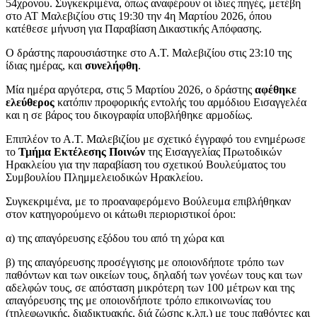
54χρονου. Συγκεκριμένα, όπως αναφέρουν οι ίδιες πηγές, μετέβη
στο ΑΤ Μαλεβιζίου στις 19:30 την 4η Μαρτίου 2026, όπου
κατέθεσε μήνυση για Παραβίαση Δικαστικής Απόφασης.
Ο δράστης παρουσιάστηκε στο Α.Τ. Μαλεβιζίου στις 23:10 της
ίδιας ημέρας, και
συνελήφθη
.
Μία ημέρα αργότερα, στις 5 Μαρτίου 2026, ο δράστης
αφέθηκε
ελεύθερος
κατόπιν προφορικής εντολής του αρμόδιου Εισαγγελέα
και η σε βάρος του δικογραφία υποβλήθηκε αρμοδίως.
Επιπλέον το Α.Τ. Μαλεβιζίου με σχετικό έγγραφό του ενημέρωσε
το
Τμήμα Εκτέλεσης Ποινών
της Εισαγγελίας Πρωτοδικών
Ηρακλείου για την παραβίαση του σχετικού Βουλεύματος του
Συμβουλίου Πλημμελειοδικών Ηρακλείου.
Συγκεκριμένα, με το προαναφερόμενο Βούλευμα επιβλήθηκαν
στον κατηγορούμενο οι κάτωθι περιοριστικοί όροι:
α) της απαγόρευσης εξόδου του από τη χώρα και
β) της απαγόρευσης προσέγγισης με οποιονδήποτε τρόπο των
παθόντων και των οικείων τους, δηλαδή των γονέων τους και των
αδελφών τους, σε απόσταση μικρότερη των 100 μέτρων και της
απαγόρευσης της με οποιονδήποτε τρόπο επικοινωνίας του
(τηλεφωνικής, διαδικτυακής, διά ζώσης κ.λπ.) με τους παθόντες και