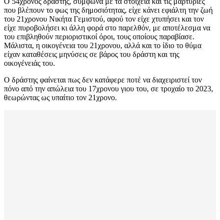
Ο 54χρονος δράστης, σύμφωνα με τα στοιχεία και τις μαρτυρίες
που βλέπουν το φως της δημοσιότητας, είχε κάνει εφιάλτη την ζωή
του 21χρονου Νικήτα Γεμιστού, αφού τον είχε χτυπήσει και τον
είχε πυροβολήσει κι άλλη φορά στο παρελθόν, με αποτέλεσμα να
του επιβληθούν περιοριστικοί όροι, τους οποίους παραβίασε.
Μάλιστα, η οικογένεια του 21χρονου, αλλά και το ίδιο το θύμα
είχαν καταθέσεις μηνύσεις σε βάρος του δράστη και της
οικογένειάς του.
Ο δράστης φαίνεται πως δεν κατάφερε ποτέ να διαχειριστεί τον
πόνο από την απώλεια του 17χρονου γιου του, σε τροχαίο το 2023,
θεωρώντας ως υπαίτιο τον 21χρονο.