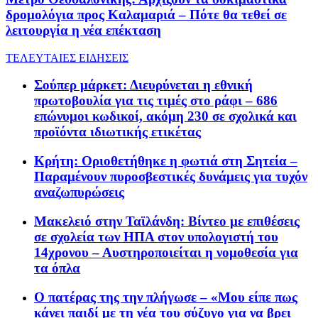
δρομολόγια προς Καλαμαριά – Πότε θα τεθεί σε
λειτουργία η νέα επέκταση
ΤΕΛΕΥΤΑΙΕΣ ΕΙΔΗΣΕΙΣ
Σούπερ μάρκετ: Διευρύνεται η εθνική
πρωτοβουλία για τις τιμές στο ράφι – 686
επώνυμοι κωδικοί, ακόμη 230 σε σχολικά και
προϊόντα ιδιωτικής ετικέτας
Κρήτη: Οριοθετήθηκε η φωτιά στη Σητεία –
Παραμένουν πυροσβεστικές δυνάμεις για τυχόν
αναζωπυρώσεις
Μακελειό στην Ταϊλάνδη: Βίντεο με επιθέσεις
σε σχολεία των ΗΠΑ στον υπολογιστή του
14χρονου – Αυστηροποιείται η νομοθεσία για
τα όπλα
Ο πατέρας της την πλήγωσε – «Μου είπε πως
κάνει παιδί με τη νέα του σύζυγο για να βρει