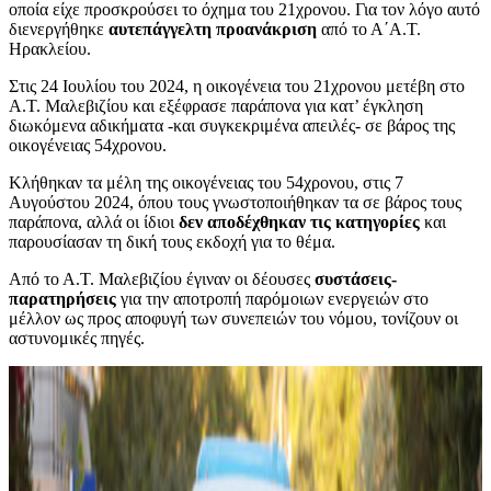
οποία είχε προσκρούσει το όχημα του 21χρονου. Για τον λόγο αυτό
διενεργήθηκε
αυτεπάγγελτη προανάκριση
από το Α΄Α.Τ.
Ηρακλείου.
Στις 24 Ιουλίου του 2024, η οικογένεια του 21χρονου μετέβη στο
Α.Τ. Μαλεβιζίου και εξέφρασε παράπονα για κατ’ έγκληση
διωκόμενα αδικήματα -και συγκεκριμένα απειλές- σε βάρος της
οικογένειας 54χρονου.
Κλήθηκαν τα μέλη της οικογένειας του 54χρονου, στις 7
Αυγούστου 2024, όπου τους γνωστοποιήθηκαν τα σε βάρος τους
παράπονα, αλλά οι ίδιοι
δεν αποδέχθηκαν τις κατηγορίες
και
παρουσίασαν τη δική τους εκδοχή για το θέμα.
Από το Α.Τ. Μαλεβιζίου έγιναν οι δέουσες
συστάσεις-
παρατηρήσεις
για την αποτροπή παρόμοιων ενεργειών στο
μέλλον ως προς αποφυγή των συνεπειών του νόμου, τονίζουν οι
αστυνομικές πηγές.