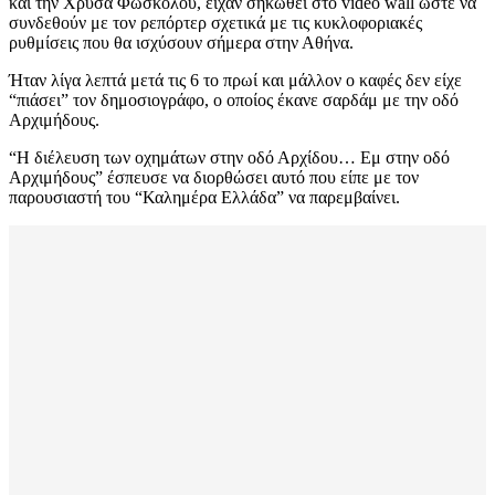
και την Χρύσα Φώσκολου, είχαν σηκωθεί στο video wall ώστε να
συνδεθούν με τον ρεπόρτερ σχετικά με τις κυκλοφοριακές
ρυθμίσεις που θα ισχύσουν σήμερα στην Αθήνα.
Ήταν λίγα λεπτά μετά τις 6 το πρωί και μάλλον ο καφές δεν είχε
“πιάσει” τον δημοσιογράφο, ο οποίος έκανε σαρδάμ με την οδό
Αρχιμήδους.
“Η διέλευση των οχημάτων στην οδό Αρχίδου… Εμ στην οδό
Αρχιμήδους” έσπευσε να διορθώσει αυτό που είπε με τον
παρουσιαστή του “Καλημέρα Ελλάδα” να παρεμβαίνει.