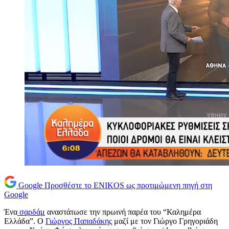
Google
Προσθέστε το ENIKOS ως προτιμώμενη πηγή στη
Google
Ένα
σαρδάμ
αναστάτωσε την πρωινή παρέα του “Καλημέρα
Ελλάδα”. Ο
Γιώργος Παπαδάκης
μαζί με τον Γιώργο Γρηγοριάδη