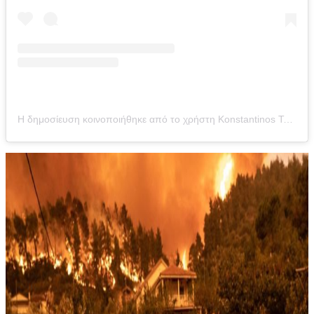
Η δημοσίευση κοινοποιήθηκε από το χρήστη Konstantinos Tsakalidis (@tsakalidis_k)