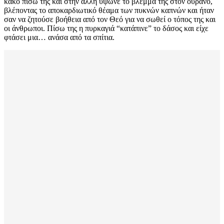
κακό πίσω της και στην άλλη ύψωνε το βλέμμα της στον ουρανό,
βλέποντας το αποκαρδιωτικό θέαμα των πυκνών καπνών και ήταν
σαν να ζητούσε βοήθεια από τον Θεό για να σωθεί ο τόπος της και
οι άνθρωποι. Πίσω της η πυρκαγιά “κατάπινε” το δάσος και είχε
φτάσει μια… ανάσα από τα σπίτια.