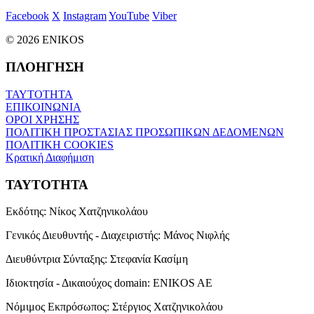
Facebook
X
Instagram
YouTube
Viber
© 2026 ENIKOS
ΠΛΟΗΓΗΣΗ
ΤΑΥΤΟΤΗΤΑ
ΕΠΙΚΟΙΝΩΝΙΑ
ΟΡΟΙ ΧΡΗΣΗΣ
ΠΟΛΙΤΙΚΗ ΠΡΟΣΤΑΣΙΑΣ ΠΡΟΣΩΠΙΚΩΝ ΔΕΔΟΜΕΝΩΝ
ΠΟΛΙΤΙΚΗ COOKIES
Κρατική Διαφήμιση
ΤΑΥΤΟΤΗΤΑ
Εκδότης:
Νίκος Χατζηνικολάου
Γενικός Διευθυντής - Διαχειριστής:
Μάνος Νιφλής
Διευθύντρια Σύνταξης:
Στεφανία Κασίμη
Ιδιοκτησία - Δικαιούχος domain:
ENIKOS AE
Νόμιμος Εκπρόσωπος:
Στέργιος Χατζηνικολάου