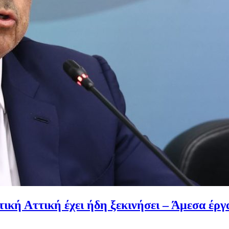
ική Αττική έχει ήδη ξεκινήσει – Άμεσα έρ