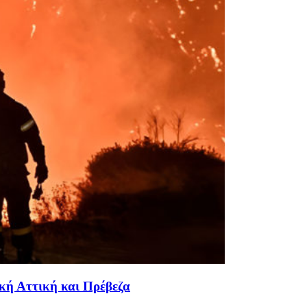
ική Αττική και Πρέβεζα