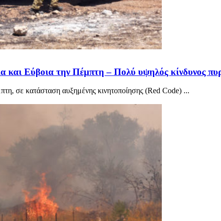
α και Εύβοια την Πέμπτη – Πολύ υψηλός κίνδυνος πυ
πτη, σε κατάσταση αυξημένης κινητοποίησης (Red Code) ...