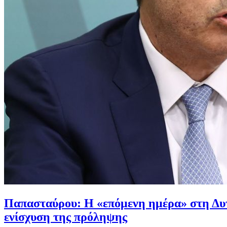
Παπασταύρου: Η «επόμενη ημέρα» στη Δυτ
ενίσχυση της πρόληψης