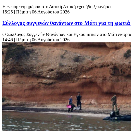
Η «επόμενη ημέρα» στη Δυτική Αττική έχει ήδη ξεκινήσει
15:25
| Πέμπτη 06 Αυγούστου 2026
Σύλλογος συγγενών θανόντων στο Μάτι για τη φωτιά 
Ο Σύλλογος Συγγενών Θανόντων και Εγκαυματιών στο Μάτι εκφράζει
14:46
| Πέμπτη 06 Αυγούστου 2026