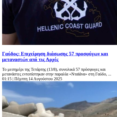
Γαύδος: Επιχείρηση διάσωσης 57 προσφύγων και
μεταναστών από τις Αρχές
To μεσημέρι της Τετάρτης (13/8), συνολικά 57 πρόσφυγες και
μετανάστες εντοπίστηκαν στην παραλία «Νταϊάνα» στη Γαύδο, ...
01:15
| Πέμπτη 14 Αυγούστου 2025