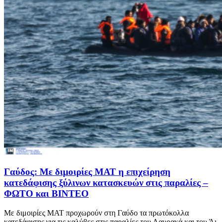
Γαύδος: Με διμοιρίες ΜΑΤ η επιχείρηση
κατεδάφισης ξύλινων κατασκευών στις παραλίες –
ΦΩΤΟ και ΒΙΝΤΕΟ
Με διμοιρίες ΜΑΤ προχωρούν στη Γαύδο τα πρωτόκολλα
κατεδάφισης για τις καλύβες στις παραλίες του Λαυρακά και του Άι