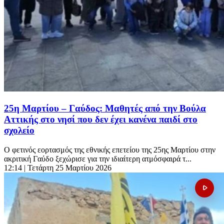
25η Μαρτίου – Γαύδος: Μαθητές από την Βούλα
Αττικής στο νησί που δεν έχει κανένα παιδί στο
σχολείο
Ο φετινός εορτασμός της εθνικής επετείου της 25ης Μαρτίου στην
ακριτική Γαύδο ξεχώρισε για την ιδιαίτερη ατμόσφαιρά τ...
12:14
| Τετάρτη 25 Μαρτίου 2026