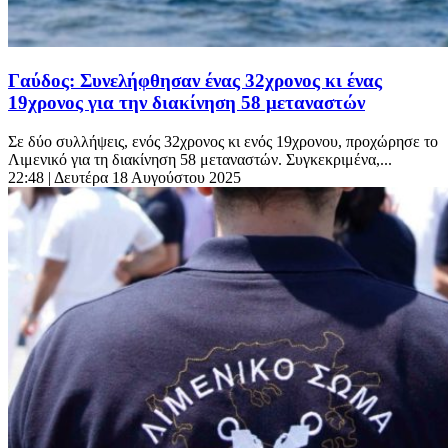
Γαύδος: Συνελήφθησαν ένας 32χρονος κι ένας
19χρονος για την διακίνηση 58 μεταναστών
Σε δύο συλλήψεις, ενός 32χρονος κι ενός 19χρονου, προχώρησε το
Λιμενικό για τη διακίνηση 58 μεταναστών. Συγκεκριμένα,...
22:48
| Δευτέρα 18 Αυγούστου 2025