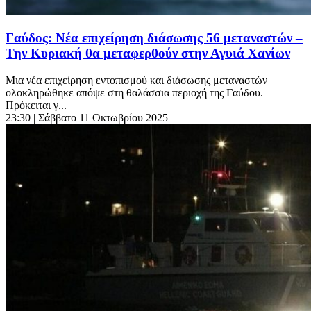
Γαύδος: Νέα επιχείρηση διάσωσης 56 μεταναστών –
Την Κυριακή θα μεταφερθούν στην Αγυιά Χανίων
Μια νέα επιχείρηση εντοπισμού και διάσωσης μεταναστών
ολοκληρώθηκε απόψε στη θαλάσσια περιοχή της Γαύδου.
Πρόκειται γ...
23:30
| Σάββατο 11 Οκτωβρίου 2025